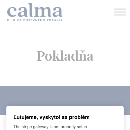
KONTAKTY
PRIHLÁSIŤ SA
Pokladňa
REGISTRÁCIA
Ľutujeme, vyskytol sa problém
Detaily Objednávky
The stripe gateway is not properly setup.