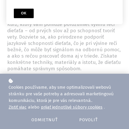
Kurz
OK
Reč a komunikácia u predškolákov
Kurz, ktorý vám pomôže porozumieť vývinu reči
dieťaťa – od prvých slov až po schopnosť tvoriť
vety. Dozviete sa, ako prirodzene podporiť
jazykové schopnosti dieťaťa, čo je pri vývine reči
bežné, čo môže byť signálom na odbornú pomoc,
a ako s rečou pracovať doma aj v triede. Získate
konkrétne techniky, materiály a istotu, že dieťaťu
pomáhate správnym spôsobom.
Price
€39
Cookies používame, aby sme optimalizovali webovú
stránku pre vaše potreby a adresovali marketingovú
komunikáciu, ktorá je pre vás relevantná..
Zistiť viac
alebo
prijať jednotlivé súbory cookies
.
Registrácia
ODMIETNUŤ
POVOLIŤ
*
Meno a priezvisko